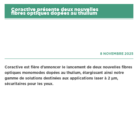
Coractive présente deux nouvelles
fibres optiques dopées au thulium
18 DÉCEMBRE 2025
8 NOVEMBRE 2025
Coractive est fière d’annoncer le lancement de deux nouvelles fibres
optiques monomodes dopées au thulium, élargissant ainsi notre
gamme de solutions destinées aux applications laser à 2 μm,
sécuritaires pour les yeux.