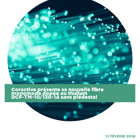
Coractive présente sa nouvelle fibre
monomode dopée au thulium
DCF‑TM‑10/130‑14 sans piédestal
12 FÉVRIER 2026