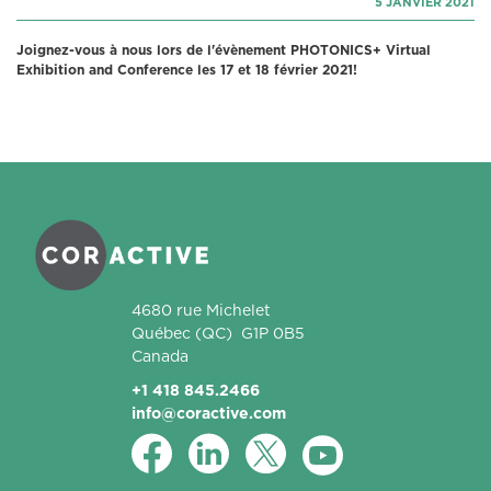
5 JANVIER 2021
Joignez-vous à nous lors de l'évènement PHOTONICS+ Virtual
Exhibition and Conference les 17 et 18 février 2021!
Coractive
4680 rue Michelet
Québec
(QC)
G1P 0B5
Canada
+1 418 845.2466
info@coractive.com