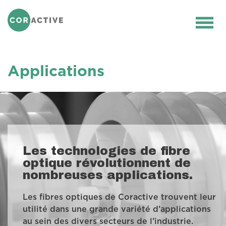
ACCUEIL
>
APPLICATIONS
Ouvr
le
men
Applications
Les technologies de fibre
optique révolutionnent de
nombreuses applications.
Les fibres optiques de Coractive trouvent leur
utilité dans une grande variété d’applications
au sein des divers secteurs de l’industrie.